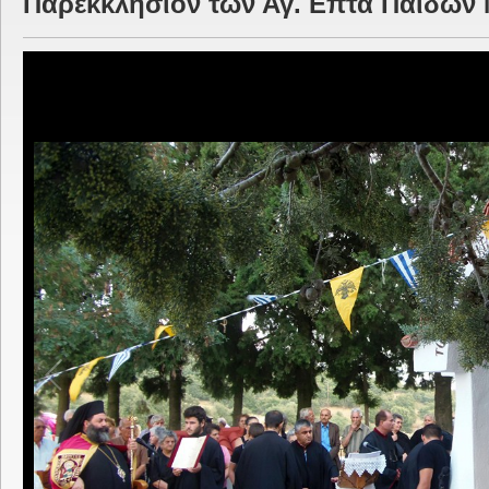
Παρεκκλήσιον των Αγ. Επτά Παίδων