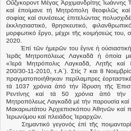
Οὔζγκοροντ Μέγας Ἀρχιμανδρίτης Ἰωάννης Τ
καί ἐποίμανε τή Μητρόπολη θεοφιλῶς καί
σοφίας καί συνέσεως ἐπιτελώντας πολυσχιδ
ἐκκλησιαστικό, θρησκευτικό, φιλανθρωπικ
μορφωτικό ἔργο, μέχρι τῆς κοιμήσεώς του, 
2020.
Ἐπί τῶν ἡμερῶν του ἔγινε ἡ οὐσιαστικ
Ἱερᾶς Μητροπόλεως Λαγκαδᾶ ἡ ὁποία με
«Ἱερά Μητρόπολις Λαγκαδᾶ, Λητῆς καί 
200/30-11-2010, τ.Α΄). Στίς 7 και 8 Νοεμβρί
πραγματοποιήθηκαν περίλαμπρες ἑορταστικέ
τά 1037 χρόνια ἀπό τήν ἵδρυση τῆς Ἐπισ
Ρεντίνης καί τά 50 χρόνια ἀπό τήν 
Μητροπόλεως Λαγκαδᾶ μέ τήν παρουσία καί 
Μακαριωτάτου Ἀρχιεπισκόπου Ἀθηνῶν καί π
Ἱερωνύμου καί πλειάδος Ἱεραρχῶν.
Σημαντικό γεγονός ἐπί τῆς ποιμαντορ