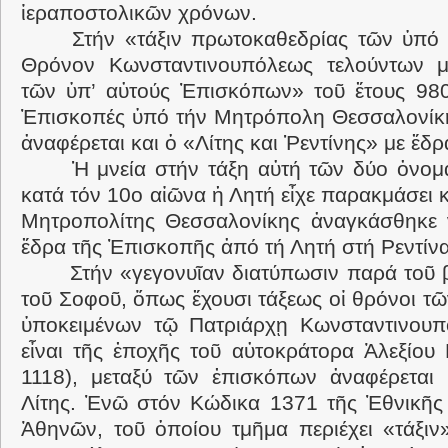
ἱεραποστολικῶν χρόνων.
Στήν «τάξιν πρωτοκαθεδρίας τῶν ὑπό
Θρόνον Κωνσταντινουπόλεως τελούντων μ
τῶν ὑπ’ αὐτούς Ἐπισκόπων» τοῦ ἔτους 980
Ἐπισκοπές ὑπό τήν Μητρόπολη Θεσσαλονίκη
ἀναφέρεται και ὁ «Λίτης και Ῥεντίνης» με ἔδρ
Ἡ μνεία στήν τάξη αὐτή τῶν δύο ὀνομά
κατά τόν 10ο αἰῶνα ἡ Λητή εἶχε παρακμάσει κ
Μητροπολίτης Θεσσαλονίκης ἀναγκάσθηκε ν
ἔδρα τῆς Ἐπισκοπῆς ἀπό τή Λητή στή Ρεντίνα
Στήν «γεγονυῖαν διατύπωσιν παρά τοῦ 
τοῦ Σοφοῦ, ὅπως ἔχουσι τάξεως οἱ θρόνοι τ
ὑποκειμένων τῷ Πατριάρχῃ Κωνσταντινουπ
εἶναι τῆς ἐποχῆς τοῦ αὐτοκράτορα Ἀλεξίου
1118), μεταξύ τῶν ἐπισκόπων ἀναφέρεται 
Λίτης. Ἐνῶ στόν Κώδικα 1371 τῆς Ἐθνικῆς
Ἀθηνῶν, τοῦ ὁποίου τμῆμα περιέχει «τάξιν