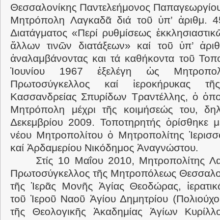
Θεσσαλονίκης Παντελεήμονος Παπαγεωργίου
Μητρόπολη Λαγκαδᾶ διά τοῦ ὑπ’ ἀριθμ. 4
Διατάγματος «Περί ρυθμίσεως ἐκκλησιαστικ
ἄλλων τινῶν διατάξεων» καί τοῦ ὑπ’ ἀριθ
ἀναλαμβάνοντας και τά καθήκοντα τοῦ Τοπο
Ἰουνίου 1967 ἐξελέγη ὡς Μητροπο
Πρωτοσύγκελλος καί ἱεροκήρυκας τῆ
Κασσανδρείας Σπυρίδων Τραντέλλης, ὁ ὁπο
Μητρόπολη μέχρι τῆς κοιμήσεώς του, δηλ
Δεκεμβρίου 2009. Τοποτηρητής ὁρίσθηκε μ
νέου Μητροπολίτου ὁ Μητροπολίτης Ἱερισσ
καί Ἀρδαμερίου Νικόδημος Ἀναγνώστου.
Στίς 10 Μαΐου 2010, Μητροπολίτης Λ
Πρωτοσύγκελλος τῆς Μητροπόλεως Θεσσαλον
τῆς Ἱερᾶς Μονῆς Ἁγίας Θεοδώρας, ἱερατικ
τοῦ Ἱεροῦ Ναοῦ Ἁγίου Δημητρίου (Πολιούχο
τῆς Θεολογικῆς Ἀκαδημίας Ἁγίων Κυρίλλ