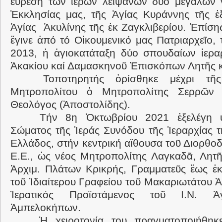
εὕρεση τῶν ἱερῶν λειψάνων δύο μεγάλων 
Ἐκκλησίας μας, τῆς Ἁγίας Κυράννης τῆς ἐ
Ἁγίας Ἀκυλίνης τῆς ἐκ Ζαγκλιβερίου. Ἐπίσης
ἔγινε ἀπό τό Οἰκουμενικό μας Πατριαρχεῖο,
2013, ἡ ἁγιοκατάταξη δύο σπουδαίων ἱερα
Ἀκακίου καί Δαμασκηνοῦ Ἐπισκόπων Λητῆς κα
Τοποτηρητής ὁρίσθηκε μέχρι τῆ
Μητροπολίτου ὁ Μητροπολίτης Σερρῶν κ
Θεολόγος (Ἀποστολίδης).
Τήν 8η Ὀκτωβρίου 2021 ἐξελέγη 
Σώματος τῆς Ἱεράς Συνόδου τῆς Ἱεραρχίας τ
Ελλάδος, στήν κεντρική αἴθουσα τοῦ Διορθο
Ε.Ε., ὡς νέος Μητροπολίτης Λαγκαδᾶ, Λητῆς
Ἀρχιμ. Πλάτων Κρικρής, Γραμματεῦς ἕως ἐκ
τοῦ Ἰδιαίτερου Γραφείου τοῦ Μακαριωτάτου 
Ἱερατικός Προϊστάμενος τοῦ Ι.Ν. Ἁ
Ἀμπελοκήπων.
Ἡ χειροτονία του πραγματοποιήθη