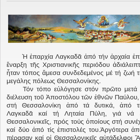
Ἡ ἐπαρχία Λαγκαδᾶ ἀπό τήν ἀρχαία ἐπο
ἔναρξη τῆς Χριστιανικῆς περιόδου ἀδιάλειπ
ἦταν τόπος ἅμεσα συνδεδεμένος μέ τή ζωή τ
μεγάλης πόλεως Θεσσαλονίκης.
Τόν τόπο εὐλόγησε στόν πρῶτο μετά 
διέλευση τοῦ Ἀποστόλου τῶν ἐθνῶν Παύλου, 
στή Θεσσαλονίκη ἀπό τά δυτικά, ἀπό τ
Λαγκαδᾶ καί τή Ληταία Πύλη, γιά νά ε
Θεσσαλονικεῖς, πρός τούς ὁποίους στή συνέ
καί δύο ἀπό τίς ἐπιστολές του.Άργότερα ἀπ
πέρασαν καί οἱ Θεσσαλονικεῖς αὐτάδελφοι Ἅ