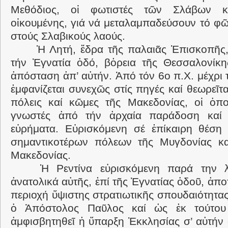
Μεθόδιος, οἱ φωτιστές τῶν Σλάβων 
οἰκουμένης, γιά νά μεταλαμπαδεύσουν τό φῶ
στούς Σλαβικούς λαούς.
Ἡ Λητή, ἔδρα τῆς παλαιᾶς Ἐπισκοπῆς,
τήν Ἐγνατία ὁδό, βὀρεια τῆς Θεσσαλονίκη
ἀπόσταση ἀπ’ αὐτήν. Ἀπό τόν 6ο π.Χ. μέχρι 
ἐμφανίζεται συνεχῶς στίς πηγές καί θεωρεῖτα
πόλεις καί κῶμες τῆς Μακεδονίας, οἱ ὁπο
γνωστές ἀπό τήν ἀρχαία παράδοση καί 
εὑρήματα. Εὑρισκόμενη σέ ἐπίκαιρη θέση 
σημαντικοτέρων πόλεων τῆς Μυγδονίας καί
Μακεδονίας.
Ἡ Ρεντίνα εὑρισκόμενη παρά την 
ἀνατολικά αὐτῆς, ἐπί τῆς Ἐγνατίας ὁδοῦ, ἀπ
περιοχή ὕψιστης στρατιωτικῆς σπουδαιότητας.
ὁ Ἀπόστολος Παῦλος καί ὡς ἐκ τούτου
ἀμφισβητηθεῖ ἡ ὕπαρξη Ἐκκλησίας σ’ αὐτή