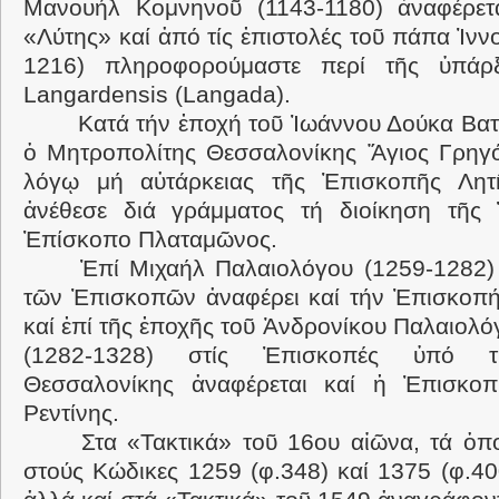
Μανουήλ Κομνηνοῦ (1143-1180) ἀναφέρε
«Λύτης» καί ἀπό τίς ἐπιστολές τοῦ πάπα Ἰννο
1216) πληροφορούμαστε περί τῆς ὑπάρ
Langardensis (Langada).
Κατά τήν ἐποχή τοῦ Ἰωάννου Δούκα Βατ
ὁ Μητροπολίτης Θεσσαλονίκης Ἅγιος Γρηγό
λόγῳ μή αὐτάρκειας τῆς Ἐπισκοπῆς Λητῆ
ἀνέθεσε διά γράμματος τή διοίκηση τῆς
Ἐπίσκοπο Πλαταμῶνος.
Ἐπί Μιχαήλ Παλαιολόγου (1259-1282) 
τῶν Ἐπισκοπῶν ἀναφέρει καί τήν Ἐπισκοπή
καί ἐπί τῆς ἐποχῆς τοῦ Ἀνδρονίκου Παλαιολ
(1282-1328) στίς Ἐπισκοπές ὑπό 
Θεσσαλονίκης ἀναφέρεται καί ἡ Ἐπισκοπ
Ρεντίνης.
Στα «Τακτικά» τοῦ 16ου αἰῶνα, τά ὁπ
στούς Κώδικες 1259 (φ.348) καί 1375 (φ.40