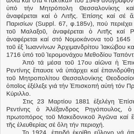
ἀλλά καί στά «Τακτικά» τοῦ 1549 ἀναγράφον
ὑπό τήν Μητρόπολη Θεσσαλονίκης κα
ἀναφέρεται καί ὁ Λιτῆς. Ἐπίσης καί σέ 
Παρισίων (Suppl. 67, φ.185ν), πού περιέχε
τοῦ Μαλαξοῦ, ἀναφέρεται ὁ Λιτῆς καί Ρε
ἀναφέρεται καί στό Νομοκάνονα τοῦ 1645 
τοῦ ἐξ Ἰωαννίνων Ἀρχιμανδρίτου Ἰακώβου κα
1716 ὑπό τοῦ Ἱερομονάχου Μεθοδίου Ταπόντ
Ἀπό τά μέσα τοῦ 17ου αἰῶνα ἡ Ἐπι
Ρεντίνης ἔπαυσε νά ὑπάρχει καί ἐπανιδρύθη
τοῦ Μητροπολίτου Θεσσαλονίκης Θεοδοσίου
ὁποῖος ἐξέλεξε γιά τήν Ἐπισκοπή αὐτή τόν 
Κύριλλο.
Στις 23 Μαρτίου 1881 ἐξελέγη Ἐπίσ
Ρεντίνης ὁ Ἀλέξανδρος Ρηγόπουλος, ὁ
πρωτοπόρος τοῦ Μακεδονικοῦ Ἀγῶνα καί ἔ
τῆς ἐλευθερίας σέ ὅλη τήν περιοχή.
Το 1924, ἐπειδή ἐκρίθη εὔλογο νά ἀ