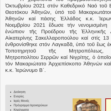
Ὀκτωβρίου 2021 στόν Καθεδρικό Ναό τοῦ Ε
Θεοτόκου Ἀθηνῶν, ὑπό τοῦ Μακαριωτάτο
Ἀθηνῶν καί πάσης Ἑλλάδος κ.κ. Ἱερ
Νοεμβρίου 2021 ἔδωσε τήν νενομισμένη 
ἐνώπιον τῆς Προέδρου τῆς Ἑλληνικῆς Δ
Αἰκατερίνης Σακελλαροπούλου καί στίς 13
ἐνθρονίσθηκε στόν Λαγκαδᾶ, ὑπό τοῦ ἕως ἐκ
Τοποτηρητοῦ τῆς Μητροπόλεως, Σ
Μητροπολίτου Σερρῶν καί Νιγρίτης, ὁ ὁπο
τόν Μακαριώτατο Ἀρχιεπίσκοπο Ἀθηνών κα
κ.κ. Ἱερώνυμο Β΄.
Διοίκηση
Ενορίες
Ιερές Μονές
Πρόγραμμα Ιεροκηρύκων
Κηρύγματα