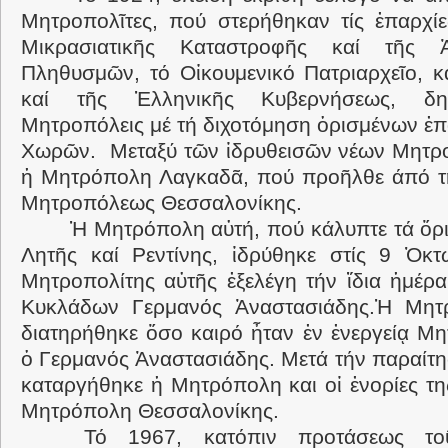
Μητροπολῖτες, πού στερήθηκαν τίς ἐπαρχί
Μικρασιατικῆς Καταστροφῆς καί τῆς 
Πληθυσμῶν, τό Οἰκουμενικό Πατριαρχεῖο, κ
καί τῆς Ἑλληνικῆς Κυβερνήσεως, δη
Μητροπόλεις μέ τή διχοτόμηση ὁρισμένων ἐ
Χωρῶν. Μεταξύ τῶν ἱδρυθεισῶν νέων Μητρο
ἡ Μητρόπολη Λαγκαδᾶ, πού προῆλθε άπό τή
Μητροπόλεως Θεσσαλονίκης.
Ἡ Μητρόπολη αὐτή, πού κάλυπτε τά ὅρ
Λητῆς καί Ρεντίνης, ἱδρύθηκε στίς 9 Ὀκτ
Μητροπολίτης αὐτῆς ἐξελέγη τήν ἴδια ἡμέρ
Κυκλάδων Γερμανός Ἀναστασιάδης.Ἡ Μητ
διατηρήθηκε ὅσο καιρό ἦταν ἐν ἐνεργείᾳ Μη
ὁ Γερμανός Ἀναστασιάδης. Μετά τήν παραίτη
καταργήθηκε ἡ Μητρόπολη και οἱ ἐνορίες τ
Μητρόπολη Θεσσαλονίκης.
Τό 1967, κατόπιν προτάσεως το