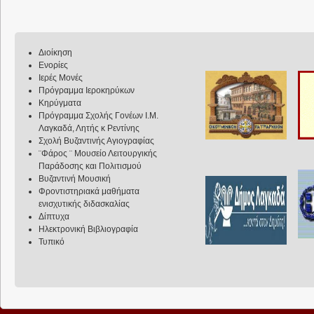
Διοίκηση
Ενορίες
Ιερές Μονές
Πρόγραμμα Ιεροκηρύκων
Κηρύγματα
Πρόγραμμα Σχολής Γονέων Ι.Μ.
Λαγκαδά, Λητής κ Ρεντίνης
Σχολή Βυζαντινής Αγιογραφίας
¨Φάρος ¨ Μουσείο Λειτουργικής
Παράδοσης και Πολιτισμού
Βυζαντινή Μουσική
Φροντιστηριακά μαθήματα
ενισχυτικής διδασκαλίας
Δίπτυχα
Ηλεκτρονική Βιβλιογραφία
Τυπικό