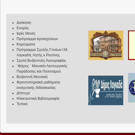
Διοίκηση
Ενορίες
Ιερές Μονές
Πρόγραμμα Ιεροκηρύκων
Κηρύγματα
Πρόγραμμα Σχολής Γονέων Ι.Μ.
Λαγκαδά, Λητής κ Ρεντίνης
Σχολή Βυζαντινής Αγιογραφίας
¨Φάρος ¨ Μουσείο Λειτουργικής
Παράδοσης και Πολιτισμού
Βυζαντινή Μουσική
Φροντιστηριακά μαθήματα
ενισχυτικής διδασκαλίας
Δίπτυχα
Ηλεκτρονική Βιβλιογραφία
Τυπικό