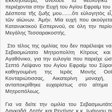
Εκκλησίασμα, ανέλυσε τα θεολογικά
περιέχονται στην Ευχή του Αγίου Εφραίμ του 
Δέσποτα τῆς ζωῆς μου.......ὅτι εὐλογητὸς εἶ
τῶν αἰώνων. Ἀμήν. Μία ευχή που ακούγετα
Κατανυκτικού Εσπερινού, σε όλη την περίο
Μεγάλης Τεσσαρακοστής.
Στο τέλος της ομιλίας του δεν παρέλειψε να
Σεβασμιώτατο Μητροπολίτη Κίτρους και
Αγαθόνικο, για την ευλογία που παρείχε ώσ
Σεπτό Λείψανο του Αγίου Εφραίμ του Σύρο
καθηγουμένη της Ιεράς Μονής Οσ
Κονταριώτισσας, Αικατερίνη μοναχή
ανταποκρίθηκε ευχαρίστως στο αίτημα
Μητροπόλεως.
Για να δείτε την ομιλία του Σεβασμιωτάτ
Λαγκαδά, Λητής και Ρεντίνης κ.κ. Ιωάννου π