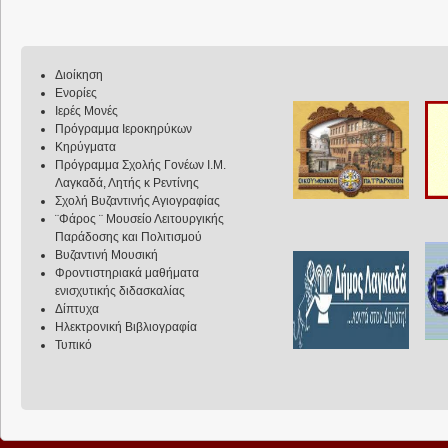
Διοίκηση
Ενορίες
Ιερές Μονές
Πρόγραμμα Ιεροκηρύκων
Κηρύγματα
Πρόγραμμα Σχολής Γονέων Ι.Μ.
Λαγκαδά, Λητής κ Ρεντίνης
Σχολή Βυζαντινής Αγιογραφίας
¨Φάρος ¨ Μουσείο Λειτουργικής
Παράδοσης και Πολιτισμού
Βυζαντινή Μουσική
Φροντιστηριακά μαθήματα
ενισχυτικής διδασκαλίας
Δίπτυχα
Ηλεκτρονική Βιβλιογραφία
Τυπικό