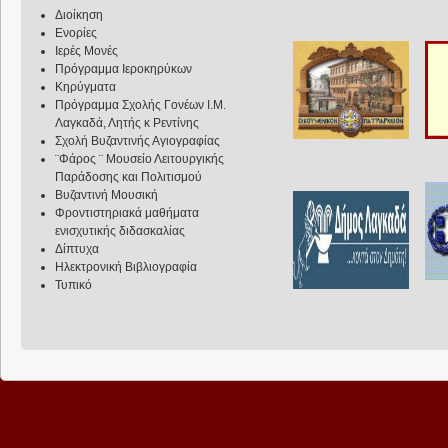
Διοίκηση
Ενορίες
Ιερές Μονές
Πρόγραμμα Ιεροκηρύκων
Κηρύγματα
Πρόγραμμα Σχολής Γονέων Ι.Μ.
Λαγκαδά, Λητής κ Ρεντίνης
Σχολή Βυζαντινής Αγιογραφίας
¨Φάρος ¨ Μουσείο Λειτουργικής
Παράδοσης και Πολιτισμού
Βυζαντινή Μουσική
Φροντιστηριακά μαθήματα
ενισχυτικής διδασκαλίας
Δίπτυχα
Ηλεκτρονική Βιβλιογραφία
Τυπικό