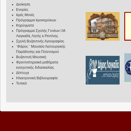
Διοίκηση
Ενορίες
Ιερές Μονές
Πρόγραμμα Ιεροκηρύκων
Κηρύγματα
Πρόγραμμα Σχολής Γονέων Ι.Μ.
Λαγκαδά, Λητής κ Ρεντίνης
Σχολή Βυζαντινής Αγιογραφίας
¨Φάρος ¨ Μουσείο Λειτουργικής
Παράδοσης και Πολιτισμού
Βυζαντινή Μουσική
Φροντιστηριακά μαθήματα
ενισχυτικής διδασκαλίας
Δίπτυχα
Ηλεκτρονική Βιβλιογραφία
Τυπικό