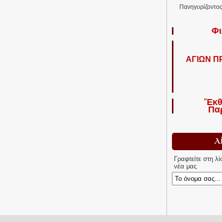
Πανηγυρίζοντος 
Φι
ΑΓΙΩΝ 
Ἔκθ
Πα
Λ
Γραφτείτε στη λ
νέα μας