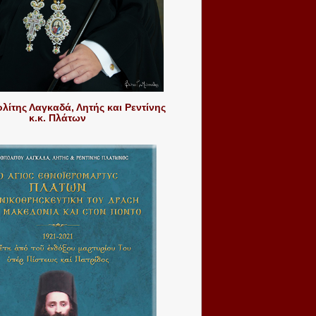
ίτης Λαγκαδά, Λητής και Ρεντίνης
κ.κ. Πλάτων