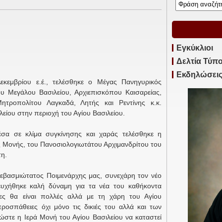
Εγκύκλιοι
Δελτία Τύπ
Εκδηλώσει
κεμβρίου ε.έ., τελέσθηκε ο Μέγας Πανηγυρικός
ου Μεγάλου Βασιλείου, Αρχιεπισκόπου Καισαρείας,
ητροπολίτου Λαγκαδά, Λητής και Ρεντίνης κ.κ.
λείου στην περιοχή του Αγίου Βασιλείου.
σα σε κλίμα συγκίνησης και χαράς τελέσθηκε η
ς Μονής, του Πανοσιολογιωτάτου Αρχιμανδρίτου του
τη.
βασμιώτατος Ποιμενάρχης μας, συνεχάρη τον νέο
ευχήθηκε καλή δύναμη για τα νέα του καθήκοντα
ίες θα είναι πολλές αλλά με τη χάρη του Αγίου
προσπάθειες όχι μόνο τις δικιές του αλλά και των
στε η Ιερά Μονή του Αγίου Βασιλείου να καταστεί