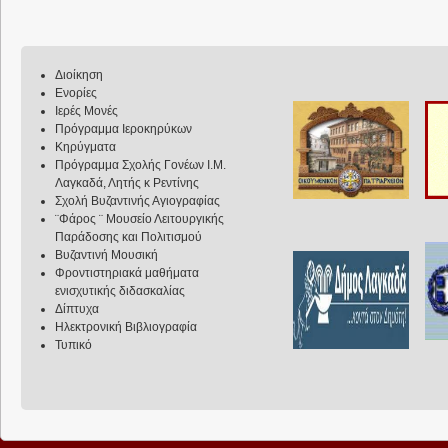
Διοίκηση
Ενορίες
Ιερές Μονές
Πρόγραμμα Ιεροκηρύκων
Κηρύγματα
Πρόγραμμα Σχολής Γονέων Ι.Μ.
Λαγκαδά, Λητής κ Ρεντίνης
Σχολή Βυζαντινής Αγιογραφίας
¨Φάρος ¨ Μουσείο Λειτουργικής
Παράδοσης και Πολιτισμού
Βυζαντινή Μουσική
Φροντιστηριακά μαθήματα
ενισχυτικής διδασκαλίας
Δίπτυχα
Ηλεκτρονική Βιβλιογραφία
Τυπικό