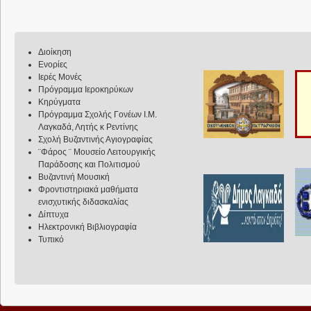
Διοίκηση
Ενορίες
Ιερές Μονές
Πρόγραμμα Ιεροκηρύκων
Κηρύγματα
Πρόγραμμα Σχολής Γονέων Ι.Μ.
Λαγκαδά, Λητής κ Ρεντίνης
Σχολή Βυζαντινής Αγιογραφίας
¨Φάρος ¨ Μουσείο Λειτουργικής
Παράδοσης και Πολιτισμού
Βυζαντινή Μουσική
Φροντιστηριακά μαθήματα
ενισχυτικής διδασκαλίας
Δίπτυχα
Ηλεκτρονική Βιβλιογραφία
Τυπικό