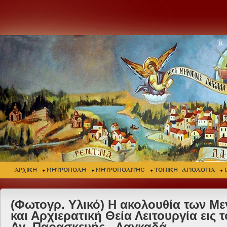
ΑΡΧΙΚΗ
ΜΗΤΡΟΠΟΛΗ
ΜΗΤΡΟΠΟΛΙΤΗΣ
ΤΟΠΙΚΗ ΑΓΙΟΛΟΓΙΑ
(Φωτογρ. Υλικό) Η ακολουθία των 
και Αρχιερατική Θεία Λειτουργία εις τ