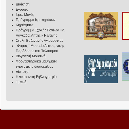
Διοίκηση
Ενορίες
Ιερές Μονές
Πρόγραμμα Ιεροκηρύκων
Κηρύγματα
Πρόγραμμα Σχολής Γονέων Ι.Μ.
Λαγκαδά, Λητής κ Ρεντίνης
Σχολή Βυζαντινής Αγιογραφίας
¨Φάρος ¨ Μουσείο Λειτουργικής
Παράδοσης και Πολιτισμού
Βυζαντινή Μουσική
Φροντιστηριακά μαθήματα
ενισχυτικής διδασκαλίας
Δίπτυχα
Ηλεκτρονική Βιβλιογραφία
Τυπικό