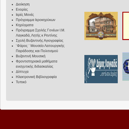
Διοίκηση
Ενορίες
Ιερές Μονές
Πρόγραμμα Ιεροκηρύκων
Κηρύγματα
Πρόγραμμα Σχολής Γονέων Ι.Μ.
Λαγκαδά, Λητής κ Ρεντίνης
Σχολή Βυζαντινής Αγιογραφίας
¨Φάρος ¨ Μουσείο Λειτουργικής
Παράδοσης και Πολιτισμού
Βυζαντινή Μουσική
Φροντιστηριακά μαθήματα
ενισχυτικής διδασκαλίας
Δίπτυχα
Ηλεκτρονική Βιβλιογραφία
Τυπικό