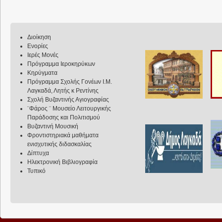
Διοίκηση
Ενορίες
Ιερές Μονές
Πρόγραμμα Ιεροκηρύκων
Κηρύγματα
Πρόγραμμα Σχολής Γονέων Ι.Μ.
Λαγκαδά, Λητής κ Ρεντίνης
Σχολή Βυζαντινής Αγιογραφίας
¨Φάρος ¨ Μουσείο Λειτουργικής
Παράδοσης και Πολιτισμού
Βυζαντινή Μουσική
Φροντιστηριακά μαθήματα
ενισχυτικής διδασκαλίας
Δίπτυχα
Ηλεκτρονική Βιβλιογραφία
Τυπικό