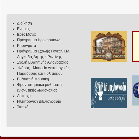
Διοίκηση
Ενορίες
Ιερές Μονές
Πρόγραμμα Ιεροκηρύκων
Κηρύγματα
Πρόγραμμα Σχολής Γονέων Ι.Μ.
Λαγκαδά, Λητής κ Ρεντίνης
Σχολή Βυζαντινής Αγιογραφίας
¨Φάρος ¨ Μουσείο Λειτουργικής
Παράδοσης και Πολιτισμού
Βυζαντινή Μουσική
Φροντιστηριακά μαθήματα
ενισχυτικής διδασκαλίας
Δίπτυχα
Ηλεκτρονική Βιβλιογραφία
Τυπικό