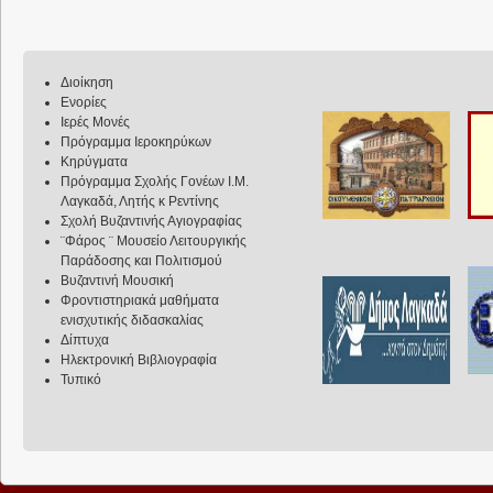
Διοίκηση
Ενορίες
Ιερές Μονές
Πρόγραμμα Ιεροκηρύκων
Κηρύγματα
Πρόγραμμα Σχολής Γονέων Ι.Μ.
Λαγκαδά, Λητής κ Ρεντίνης
Σχολή Βυζαντινής Αγιογραφίας
¨Φάρος ¨ Μουσείο Λειτουργικής
Παράδοσης και Πολιτισμού
Βυζαντινή Μουσική
Φροντιστηριακά μαθήματα
ενισχυτικής διδασκαλίας
Δίπτυχα
Ηλεκτρονική Βιβλιογραφία
Τυπικό