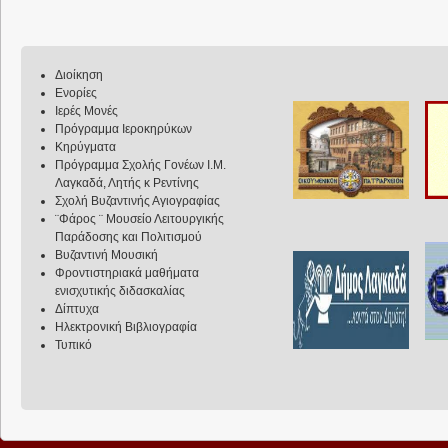
Διοίκηση
Ενορίες
Ιερές Μονές
Πρόγραμμα Ιεροκηρύκων
Κηρύγματα
Πρόγραμμα Σχολής Γονέων Ι.Μ.
Λαγκαδά, Λητής κ Ρεντίνης
Σχολή Βυζαντινής Αγιογραφίας
¨Φάρος ¨ Μουσείο Λειτουργικής
Παράδοσης και Πολιτισμού
Βυζαντινή Μουσική
Φροντιστηριακά μαθήματα
ενισχυτικής διδασκαλίας
Δίπτυχα
Ηλεκτρονική Βιβλιογραφία
Τυπικό