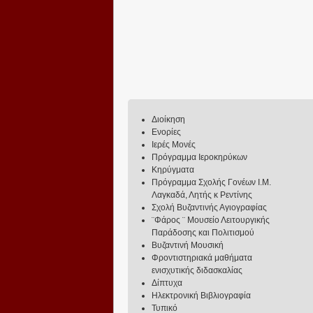
Διοίκηση
Ενορίες
Ιερές Μονές
Πρόγραμμα Ιεροκηρύκων
Κηρύγματα
Πρόγραμμα Σχολής Γονέων Ι.Μ.
Λαγκαδά, Λητής κ Ρεντίνης
Σχολή Βυζαντινής Αγιογραφίας
¨Φάρος ¨ Μουσείο Λειτουργικής
Παράδοσης και Πολιτισμού
Βυζαντινή Μουσική
Φροντιστηριακά μαθήματα
ενισχυτικής διδασκαλίας
Δίπτυχα
Ηλεκτρονική Βιβλιογραφία
Τυπικό