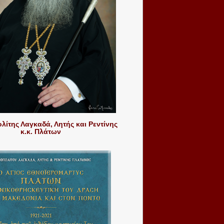
ίτης Λαγκαδά, Λητής και Ρεντίνης
κ.κ. Πλάτων