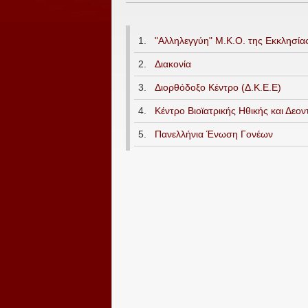
1.
"Αλληλεγγύη" Μ.Κ.Ο. της Εκκλησία
2.
Διακονία
3.
Διορθόδοξο Κέντρο (Δ.Κ.Ε.Ε)
4.
Κέντρο Βιοϊατρικής Ηθικής και Δεο
5.
Πανελλήνια Ένωση Γονέων