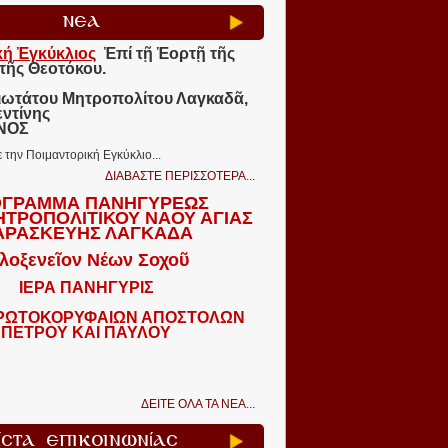
ΝΕΑ
κή Ἐγκύκλιος
Ἐπί τῇ Ἑορτῇ τῆς
τῆς Θεοτόκου.
ιωτάτου Μητροπολίτου Λαγκαδᾶ,
εντίνης
ΩΝΟΣ
ε την Ποιμαντορική Εγκύκλιο...
ΔΙΑΒΑΣΤΕ ΠΕΡΙΣΣΟΤΕΡΑ...
ΓΡΑΜΜΑ ΠΑΝΗΓΥΡΕΩΣ
ΗΤΡΟΠΟΛΙΤΙΚΟΥ ΝΑΟΥ ΑΓΙΑΣ
ΑΡΑΣΚΕΥΗΣ ΛΑΓΚΑΔΑ
λοξενεῖον Νέων Σοχοῦ
ΙΕΡΑ ΠΑΝΗΓΥΡΙΣ
ΠΡΩΤΟΚΟΡΥΦΑΙΩΝ ΑΠΟΣΤΟΛΩΝ
ΠΕΤΡΟΥ ΚΑΙ ΠΑΥΛΟΥ
ΔΕΙΤΕ ΟΛΑ ΤΑ ΝΕΑ...
ίστα Επικοινωνίας