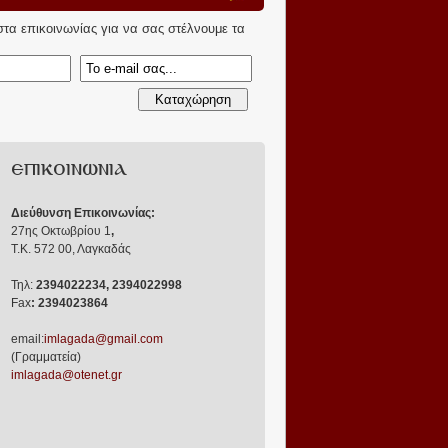
ίστα επικοινωνίας για να σας στέλνουμε τα
ΕΠΙΚΟΙΝΩΝΙΑ
Διεύθυνση Επικοινωνίας:
27ης Οκτωβρίου 1
,
Τ.Κ. 572 00, Λαγκαδάς
Τηλ:
2394022234, 2394022998
Fax
: 2394023864
email:
imlagada@gmail.com
(Γραμματεία)
imlagada@otenet.gr