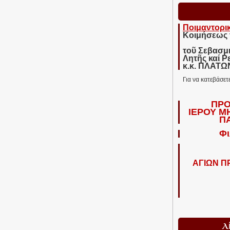
Ποιμαντορι
Κοιμήσεως 
τοῦ Σεβασμ
Λητῆς καί Ρ
κ.κ. ΠΛΑΤ
Για να κατεβάσετ
ΠΡΟ
ΙΕΡΟΥ Μ
Π
Φι
ΑΓΙΩΝ 
Λ