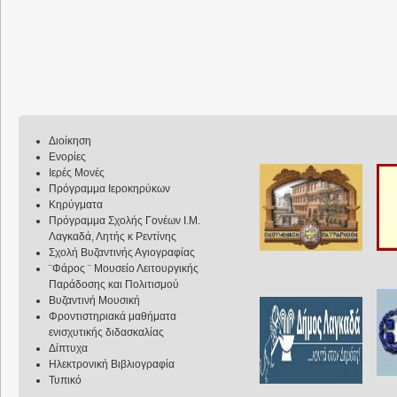
Διοίκηση
Ενορίες
Ιερές Μονές
Πρόγραμμα Ιεροκηρύκων
Κηρύγματα
Πρόγραμμα Σχολής Γονέων Ι.Μ.
Λαγκαδά, Λητής κ Ρεντίνης
Σχολή Βυζαντινής Αγιογραφίας
¨Φάρος ¨ Μουσείο Λειτουργικής
Παράδοσης και Πολιτισμού
Βυζαντινή Μουσική
Φροντιστηριακά μαθήματα
ενισχυτικής διδασκαλίας
Δίπτυχα
Ηλεκτρονική Βιβλιογραφία
Τυπικό