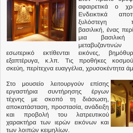
αφαιρετικά ο χρι
Ενδεικτικά απο
ξυλόστεγη παλα
βασιλική, ένας περ
μια βασιλική
μεταβυζαντινώ
εσωτερικό εκτίθενται εικόνες, βημόθυ
εξαπτέρυγα, κ.λπ. Τις προθήκες κοσμού
σκεύη, περίτεχνα ευαγγέλια, χρυσοκέντητα άμ
Στο μουσείο λειτουργούν επίσης
εργαστήρια συντήρησης έργων
τέχνης με σκοπό τη διάσωση,
αποκατάσταση, προστασία, ανάδειξη
και προβολή του λατρευτικού
χαρακτήρα των ιερών εικόνων και
των λοιπών κειμηλίων.