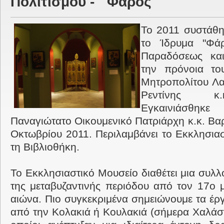
Πολιτισμού - ¨ Φάρος ¨
Το 2011 συστάθη
το Ίδρυμα "Φάρ
Παραδόσεως και
την πρόνοια το
Μητροπολίτου Λα
Ρεντίνης κ.
Εγκαινιάσθ
Παναγιώτατο Οικουμενικό Πατριάρχη κ.κ. Βα
Οκτωβρίου 2011. Περιλαμβάνει το Εκκλησιασ
τη Βιβλιοθήκη.
Το Εκκλησιαστικό Μουσείο διαθέτει μια συλ
της μεταβυζαντινής περιόδου από τον 17ο μ
αιώνα. Πιο συγκεκριμένα σημειώνουμε τα έ
από την Κολακιά ή Κουλακιά (σήμερα Χαλάστ