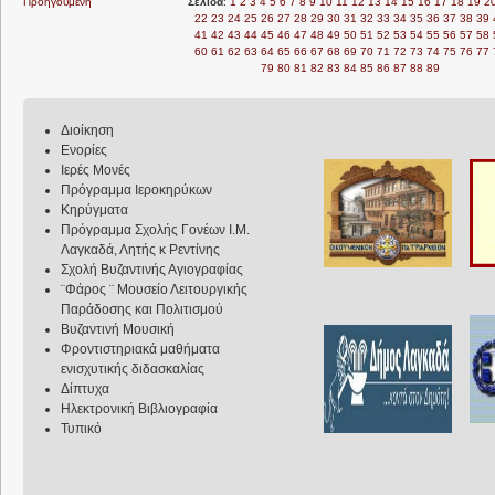
Προηγούμενη
Σελίδα
:
1
2
3
4
5
6
7
8
9
10
11
12
13
14
15
16
17
18
19
2
22
23
24
25
26
27
28
29
30
31
32
33
34
35
36
37
38
39
41
42
43
44
45
46
47
48
49
50
51
52
53
54
55
56
57
58
60
61
62
63
64
65
66
67
68
69
70
71
72
73
74
75
76
77
79
80
81
82
83
84
85
86
87
88
89
Διοίκηση
Ενορίες
Ιερές Μονές
Πρόγραμμα Ιεροκηρύκων
Κηρύγματα
Πρόγραμμα Σχολής Γονέων Ι.Μ.
Λαγκαδά, Λητής κ Ρεντίνης
Σχολή Βυζαντινής Αγιογραφίας
¨Φάρος ¨ Μουσείο Λειτουργικής
Παράδοσης και Πολιτισμού
Βυζαντινή Μουσική
Φροντιστηριακά μαθήματα
ενισχυτικής διδασκαλίας
Δίπτυχα
Ηλεκτρονική Βιβλιογραφία
Τυπικό