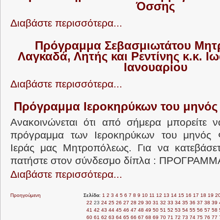
Όσσης
Διαβάστε περισσότερα...
Πρόγραμμα Σεβασμιωτάτου Μητ
Λαγκαδά, Λητής και Ρεντίνης κ.κ. 
Ιανουαρίου
Διαβάστε περισσότερα...
Πρόγραμμα Ιεροκηρύκων του μηνός
Ανακοινώνεται ότι από σήμερα μπορείτε ν
πρόγραμμα των Ιεροκηρύκων του μηνός 
Ιεράς μας Μητροπόλεως. Για να κατεβάσε
πατήστε στον σύνδεσμο δίπλα : ΠΡΟΓΡΑΜΜΑ
Διαβάστε περισσότερα...
Προηγούμενη
Σελίδα
:
1
2
3
4
5
6
7
8
9
10
11
12
13
14
15
16
17
18
19
2
22
23
24
25
26
27
28
29
30
31
32
33
34
35
36
37
38
39
41
42
43
44
45
46
47
48
49
50
51
52
53
54
55
56
57
58
60
61
62
63
64
65
66
67
68
69
70
71
72
73
74
75
76
77