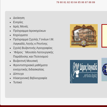
79
80
81
82
83
84
85
86
87
88
89
Διοίκηση
Ενορίες
Ιερές Μονές
Πρόγραμμα Ιεροκηρύκων
Κηρύγματα
Πρόγραμμα Σχολής Γονέων Ι.Μ.
Λαγκαδά, Λητής κ Ρεντίνης
Σχολή Βυζαντινής Αγιογραφίας
¨Φάρος ¨ Μουσείο Λειτουργικής
Παράδοσης και Πολιτισμού
Βυζαντινή Μουσική
Φροντιστηριακά μαθήματα
ενισχυτικής διδασκαλίας
Δίπτυχα
Ηλεκτρονική Βιβλιογραφία
Τυπικό