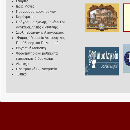
Ενορίες
Ιερές Μονές
Πρόγραμμα Ιεροκηρύκων
Κηρύγματα
Πρόγραμμα Σχολής Γονέων Ι.Μ.
Λαγκαδά, Λητής κ Ρεντίνης
Σχολή Βυζαντινής Αγιογραφίας
¨Φάρος ¨ Μουσείο Λειτουργικής
Παράδοσης και Πολιτισμού
Βυζαντινή Μουσική
Φροντιστηριακά μαθήματα
ενισχυτικής διδασκαλίας
Δίπτυχα
Ηλεκτρονική Βιβλιογραφία
Τυπικό