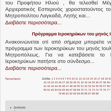
του Προφήτου Ηλιού , θα τελεσθεί Μέγ
Αρχιερατικός Εσπερινός χοροστατούντος τ
Μητροπολίτου Λαγκαδά, Λητής και...
Διαβάστε περισσότερα...
Πρόγραμμα Ιεροκηρύκων του μηνός Ι
Ανακοινώνεται οτί από σήμερα μπορείτε ν
πρόγραμμα των Ιεροκηρύκων του μηνός Ιουλί
Μητροπόλεως. Για να κατεβάσετε το
Ιεροκηρύκων πατήστε στο σύνδεσμο...
Διαβάστε περισσότερα...
Προηγούμενη
Σελίδα
:
1
2
3
4
5
6
7
8
9
10
11
12
13
14
15
16
17
18
19
2
22
23
24
25
26
27
28
29
30
31
32
33
34
35
36
37
38
39
41
42
43
44
45
46
47
48
49
50
51
52
53
54
55
56
57
58
60
61
62
63
64
65
66
67
68
69
70
71
72
73
74
75
76
77
79
80
81
82
83
84
85
86
87
88
89
Διοίκηση