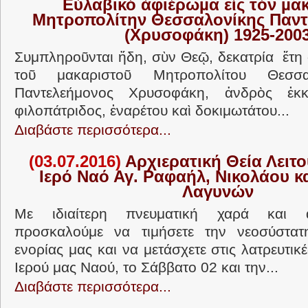
Εὐλαβικό ἀφιέρωµα εἰς τόν µα
Μητροπολίτην
Θεσσαλονίκης Παντ
(Χρυσοφάκη) 1925-200
Συμπληροῦνται ἤδη, σὺν Θεῷ, δεκατρία ἔτη 
τοῦ μακαριστοῦ Μητροπολίτου Θεσσα
Παντελεήμονος Χρυσοφάκη, ἀνδρὸς ἐκκλ
φιλοπάτριδος, ἐναρέτου καὶ δοκιμωτάτου...
Διαβάστε περισσότερα...
(03.07.2016)
Αρχιερατική Θεία Λειτο
Ιερό Ναό Αγ. Ραφαήλ, Νικολάου κα
Λαγυνών
Με ιδιαίτερη πνευματική χαρά και 
προσκαλούμε να τιμήσετε την νεοσύστα
ενορίας μας και να μετάσχετε στις λατρευτικ
Ιερού μας Ναού, το Σάββατο 02 και την...
Διαβάστε περισσότερα...