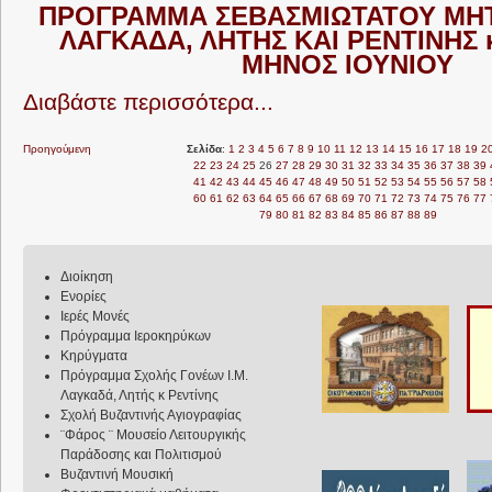
ΠΡΟΓΡΑΜΜΑ ΣΕΒΑΣΜΙΩΤΑΤΟΥ ΜΗ
ΛΑΓΚΑΔΑ, ΛΗΤΗΣ ΚΑΙ ΡΕΝΤΙΝΗΣ 
ΜΗΝΟΣ ΙΟΥΝΙΟΥ
Διαβάστε περισσότερα...
Προηγούμενη
Σελίδα
:
1
2
3
4
5
6
7
8
9
10
11
12
13
14
15
16
17
18
19
2
22
23
24
25
26
27
28
29
30
31
32
33
34
35
36
37
38
39
41
42
43
44
45
46
47
48
49
50
51
52
53
54
55
56
57
58
60
61
62
63
64
65
66
67
68
69
70
71
72
73
74
75
76
77
79
80
81
82
83
84
85
86
87
88
89
Διοίκηση
Ενορίες
Ιερές Μονές
Πρόγραμμα Ιεροκηρύκων
Κηρύγματα
Πρόγραμμα Σχολής Γονέων Ι.Μ.
Λαγκαδά, Λητής κ Ρεντίνης
Σχολή Βυζαντινής Αγιογραφίας
¨Φάρος ¨ Μουσείο Λειτουργικής
Παράδοσης και Πολιτισμού
Βυζαντινή Μουσική