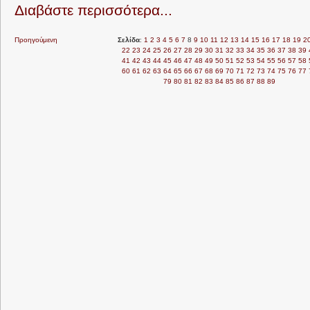
Διαβάστε περισσότερα...
Προηγούμενη
Σελίδα
:
1
2
3
4
5
6
7
8
9
10
11
12
13
14
15
16
17
18
19
2
22
23
24
25
26
27
28
29
30
31
32
33
34
35
36
37
38
39
41
42
43
44
45
46
47
48
49
50
51
52
53
54
55
56
57
58
60
61
62
63
64
65
66
67
68
69
70
71
72
73
74
75
76
77
79
80
81
82
83
84
85
86
87
88
89