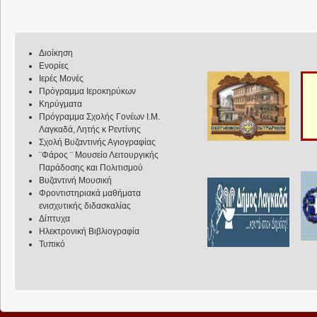
Διοίκηση
Ενορίες
Ιερές Μονές
Πρόγραμμα Ιεροκηρύκων
Κηρύγματα
Πρόγραμμα Σχολής Γονέων Ι.Μ.
Λαγκαδά, Λητής κ Ρεντίνης
Σχολή Βυζαντινής Αγιογραφίας
¨Φάρος ¨ Μουσείο Λειτουργικής
Παράδοσης και Πολιτισμού
Βυζαντινή Μουσική
Φροντιστηριακά μαθήματα
ενισχυτικής διδασκαλίας
Δίπτυχα
Ηλεκτρονική Βιβλιογραφία
Τυπικό