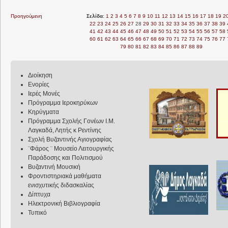
Προηγούμενη
Σελίδα
:
1
2
3
4
5
6
7
8
9
10
11
12
13
14
15
16
17
18
19
2
22
23
24
25
26
27
28
29
30
31
32
33
34
35
36
37
38
39
41
42
43
44
45
46
47
48
49
50
51
52
53
54
55
56
57
58
60
61
62
63
64
65
66
67
68
69
70
71
72
73
74
75
76
77
79
80
81
82
83
84
85
86
87
88
89
Διοίκηση
Ενορίες
Ιερές Μονές
Πρόγραμμα Ιεροκηρύκων
Κηρύγματα
Πρόγραμμα Σχολής Γονέων Ι.Μ.
Λαγκαδά, Λητής κ Ρεντίνης
Σχολή Βυζαντινής Αγιογραφίας
¨Φάρος ¨ Μουσείο Λειτουργικής
Παράδοσης και Πολιτισμού
Βυζαντινή Μουσική
Φροντιστηριακά μαθήματα
ενισχυτικής διδασκαλίας
Δίπτυχα
Ηλεκτρονική Βιβλιογραφία
Τυπικό