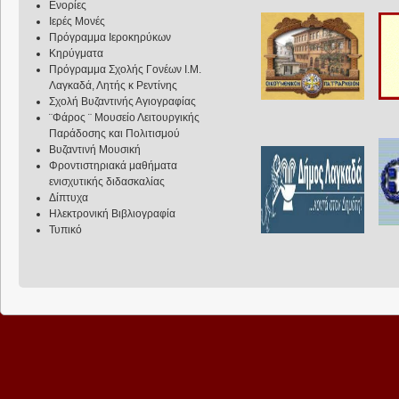
Ενορίες
Ιερές Μονές
Πρόγραμμα Ιεροκηρύκων
Κηρύγματα
Πρόγραμμα Σχολής Γονέων Ι.Μ.
Λαγκαδά, Λητής κ Ρεντίνης
Σχολή Βυζαντινής Αγιογραφίας
¨Φάρος ¨ Μουσείο Λειτουργικής
Παράδοσης και Πολιτισμού
Βυζαντινή Μουσική
Φροντιστηριακά μαθήματα
ενισχυτικής διδασκαλίας
Δίπτυχα
Ηλεκτρονική Βιβλιογραφία
Τυπικό