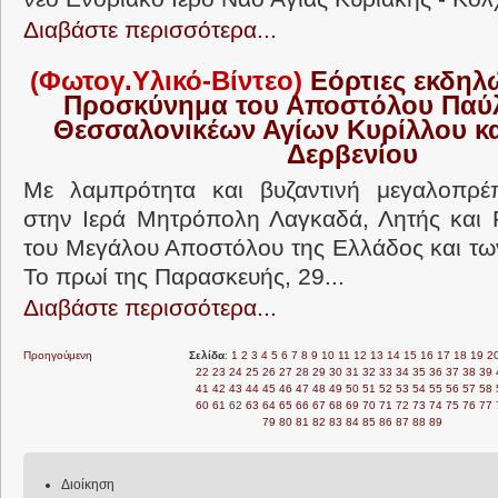
Διαβάστε περισσότερα...
(Φωτογ.Υλικό-Βίντεο)
Εόρτιες εκδηλ
Προσκύνημα του Αποστόλου Παύλ
Θεσσαλονικέων Αγίων Κυρίλλου κα
Δερβενίου
Με λαμπρότητα και βυζαντινή μεγαλοπρέπ
στην Ιερά Μητρόπολη Λαγκαδά, Λητής και 
του Mεγάλου Αποστόλου της Ελλάδος και τ
Το πρωί της Παρασκευής, 29...
Διαβάστε περισσότερα...
Προηγούμενη
Σελίδα
:
1
2
3
4
5
6
7
8
9
10
11
12
13
14
15
16
17
18
19
2
22
23
24
25
26
27
28
29
30
31
32
33
34
35
36
37
38
39
41
42
43
44
45
46
47
48
49
50
51
52
53
54
55
56
57
58
60
61
62
63
64
65
66
67
68
69
70
71
72
73
74
75
76
77
79
80
81
82
83
84
85
86
87
88
89
Διοίκηση