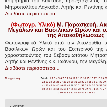
κοιμητήρια του Λαγκαδά, προεξάρχοντος τ
Μητροπολίτου Λαγκαδά, Λητής και Ρεντίνης κ
Διαβάστε περισσότερα...
(Φωτογρ. Υλικό)
Μ. Παρασκευή, Ακ
Μεγάλων και Βασιλικών Ωρών και τ
της Αποκαθηλώσεως
Φωτογραφικό Υλικό από την Ακολουθία 
Βασιλικών Ωρών και του Εσπερινού της
χοροστατούντος του Σεβασμιωτάτου Μητροπ
Λητής και Ρεντίνης κ.κ. Ιωάννου, την Μεγάλη.
Διαβάστε περισσότερα...
Προηγούμενη
Σελίδα
:
1
2
3
4
5
6
7
8
9
10
11
12
13
14
15
16
17
18
19
2
22
23
24
25
26
27
28
29
30
31
32
33
34
35
36
37
38
39
41
42
43
44
45
46
47
48
49
50
51
52
53
54
55
56
57
58
60
61
62
63
64
65
66
67
68
69
70
71
72
73
74
75
76
77
79
80
81
82
83
84
85
86
87
88
89
Διοίκηση