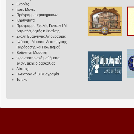
Ενορίες
Ιερές Μονές
Πρόγραμμα Ιεροκηρύκων
Κηρύγματα
Πρόγραμμα Σχολής Γονέων Ι.Μ.
Λαγκαδά, Λητής κ Ρεντίνης
Σχολή Βυζαντινής Αγιογραφίας
¨Φάρος ¨ Μουσείο Λειτουργικής
Παράδοσης και Πολιτισμού
Βυζαντινή Μουσική
Φροντιστηριακά μαθήματα
ενισχυτικής διδασκαλίας
Δίπτυχα
Ηλεκτρονική Βιβλιογραφία
Τυπικό