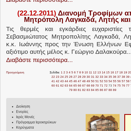
(22.12.2011)
Διανομή Τροφίμων απ
Μητρόπολη Λαγκαδά, Λητής και
Τις θερμές και εγκάρδιες ευχαριστίες
Σεβασμιώτατος Μητροπολίτης Λαγκαδά, Λητ
κ.κ. Ιωάννης προς την Ένωση Ελλήνων Εφ
αξιότιμο αυτής μέλος κ. Γεώργιο Δαλακούρα..
Διαβάστε περισσότερα...
Προηγούμενη
Σελίδα
:
1
2
3
4
5
6
7
8
9
10
11
12
13
14
15
16
17
18
19
2
22
23
24
25
26
27
28
29
30
31
32
33
34
35
36
37
38
39
41
42
43
44
45
46
47
48
49
50
51
52
53
54
55
56
57
58
60
61
62
63
64
65
66
67
68
69
70
71
72
73
74
75
76
77
79
80
81
82
83
84
85
86
87
88
89
Διοίκηση
Ενορίες
Ιερές Μονές
Πρόγραμμα Ιεροκηρύκων
Κηρύγματα