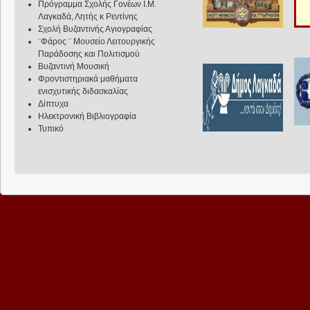
Πρόγραμμα Σχολής Γονέων Ι.Μ.
Λαγκαδά, Λητής κ Ρεντίνης
Σχολή Βυζαντινής Αγιογραφίας
¨Φάρος ¨ Μουσείο Λειτουργικής
Παράδοσης και Πολιτισμού
Βυζαντινή Μουσική
Φροντιστηριακά μαθήματα
ενισχυτικής διδασκαλίας
Δίπτυχα
Ηλεκτρονική Βιβλιογραφία
Τυπικό