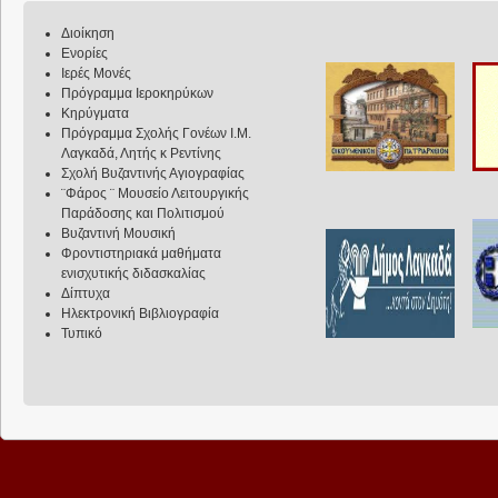
Διοίκηση
Ενορίες
Ιερές Μονές
Πρόγραμμα Ιεροκηρύκων
Κηρύγματα
Πρόγραμμα Σχολής Γονέων Ι.Μ.
Λαγκαδά, Λητής κ Ρεντίνης
Σχολή Βυζαντινής Αγιογραφίας
¨Φάρος ¨ Μουσείο Λειτουργικής
Παράδοσης και Πολιτισμού
Βυζαντινή Μουσική
Φροντιστηριακά μαθήματα
ενισχυτικής διδασκαλίας
Δίπτυχα
Ηλεκτρονική Βιβλιογραφία
Τυπικό