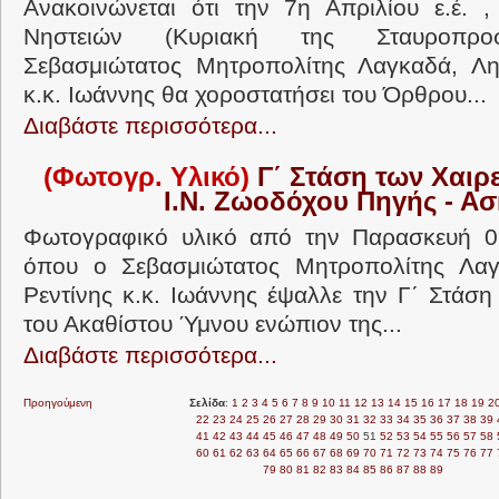
Ανακοινώνεται ότι την 7η Απριλίου ε.έ. 
Νηστειών (Κυριακή της Σταυροπρο
Σεβασμιώτατος Μητροπολίτης Λαγκαδά, Λητ
κ.κ. Ιωάννης θα χοροστατήσει του Όρθρου...
Διαβάστε περισσότερα...
(Φωτογρ. Υλικό)
Γ΄ Στάση των Χαιρ
Ι.Ν. Ζωοδόχου Πηγής - Α
Φωτογραφικό υλικό από την Παρασκευή 05 
όπου ο Σεβασμιώτατος Μητροπολίτης Λαγ
Ρεντίνης κ.κ. Ιωάννης έψαλλε την Γ΄ Στάση
του Ακαθίστου Ύμνου ενώπιον της...
Διαβάστε περισσότερα...
Προηγούμενη
Σελίδα
:
1
2
3
4
5
6
7
8
9
10
11
12
13
14
15
16
17
18
19
2
22
23
24
25
26
27
28
29
30
31
32
33
34
35
36
37
38
39
41
42
43
44
45
46
47
48
49
50
51
52
53
54
55
56
57
58
60
61
62
63
64
65
66
67
68
69
70
71
72
73
74
75
76
77
79
80
81
82
83
84
85
86
87
88
89